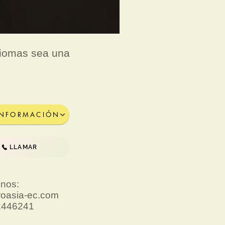
diomas sea una
INFORMACIÓN
LLAMAR
nos:
roasia-ec.com
92446241