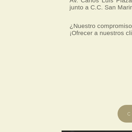
Av. Carlos Luis Plaz
junto a C.C. San Mari
¿Nuestro compromis
¡Ofrecer a nuestros cl
cursos chino mandarin guayaquil ecuador -clases chino mandarin guayaquil ecuador
-
traducciones chino mandarin guayaquil ecuador -importacion de maquinarias chinas
-
importaciones de maquinarias chinas - euroasia ec -euroasia ecuador
C