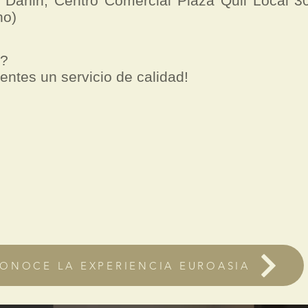
a Dañin,
Centro Comercial Plaza Quil
Local 30
no)
o?
ientes un servicio de calidad!
ONOCE LA EXPERIENCIA EUROASIA