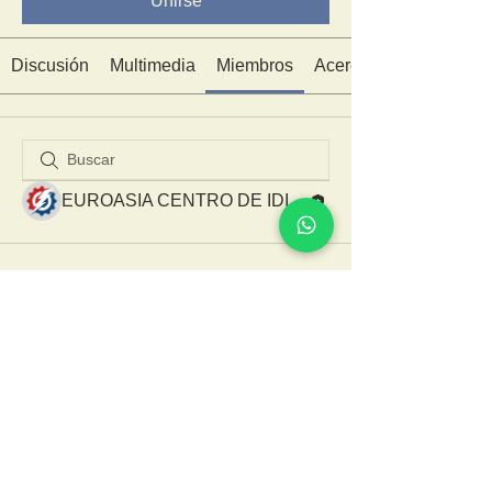
Unirse
Discusión
Multimedia
Miembros
Acerca de
EUROASIA CENTRO DE IDIOMAS
© 2020 por
AcPower