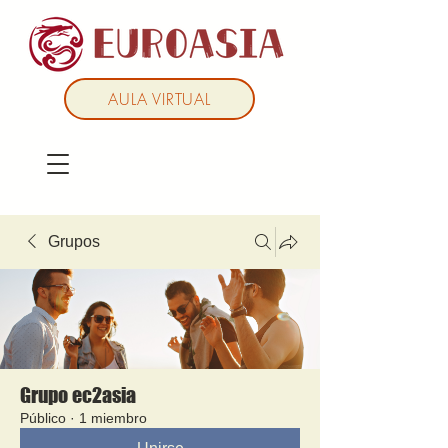
AULA VIRTUAL
Grupos
Grupo ec2asia
Público
·
1 miembro